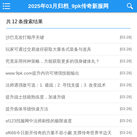
2025年03月归档_9pk传奇新服网
共
12
条搜索结果
沙巴克攻打顺序关键
[03-28]
玩家可通过交易途径获取大量各式装备与道具
[03-28]
究竟采用何种策略，方能获取更多的强身健体丸？
[03-28]
www.9pk.com提升内功可增强技能输出
[03-28]
法师遇强敌可选：1. 避战；2. 寻找支援；3. 改变战术
[03-28]
提升战士技能熟练度，加速升级
[03-28]
提升炼体等级快速方法
[03-28]
sf123找服网中法师刷怪的极限速度
[03-24]
sf666今日新开传奇的力量不容小觑 支撑传奇世界半边天
[03-24]