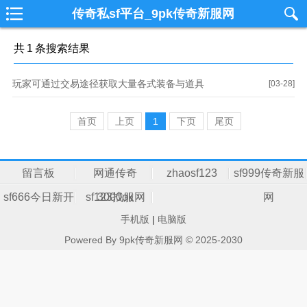
传奇私sf平台_9pk传奇新服网
共
1
条搜索结果
玩家可通过交易途径获取大量各式装备与道具
[03-28]
首页
上页
1
下页
尾页
留言板
网通传奇
zhaosf123
sf999传奇新服
sf666今日新开
sf123找服网
3000ok
网
手机版
|
电脑版
传奇
Powered By 9pk传奇新服网 © 2025-2030