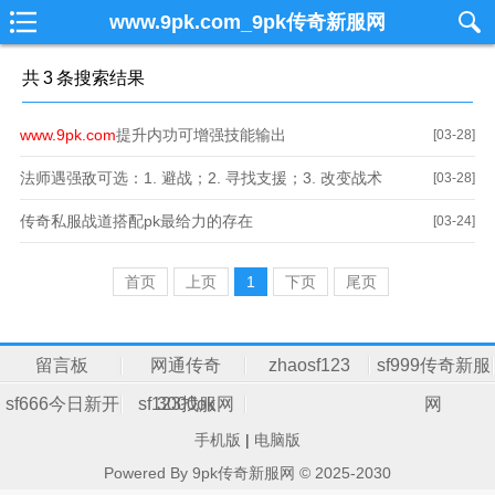
www.9pk.com_9pk传奇新服网
共
3
条搜索结果
www.9pk.com
提升内功可增强技能输出
[03-28]
法师遇强敌可选：1. 避战；2. 寻找支援；3. 改变战术
[03-28]
传奇私服战道搭配pk最给力的存在
[03-24]
首页
上页
1
下页
尾页
留言板
网通传奇
zhaosf123
sf999传奇新服
sf666今日新开
sf123找服网
3000ok
网
手机版
|
电脑版
传奇
Powered By 9pk传奇新服网 © 2025-2030